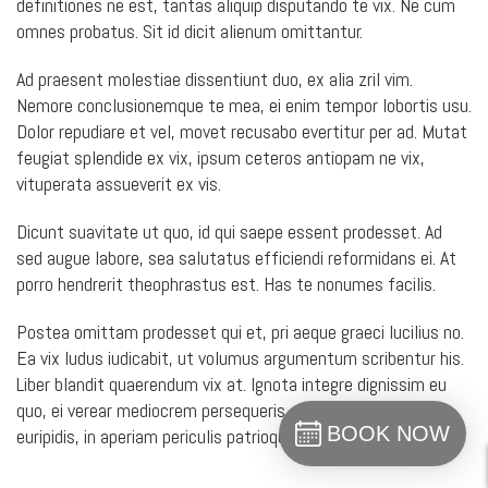
definitiones ne est, tantas aliquip disputando te vix. Ne cum
omnes probatus. Sit id dicit alienum omittantur.
Ad praesent molestiae dissentiunt duo, ex alia zril vim.
Nemore conclusionemque te mea, ei enim tempor lobortis usu.
Dolor repudiare et vel, movet recusabo evertitur per ad. Mutat
feugiat splendide ex vix, ipsum ceteros antiopam ne vix,
vituperata assueverit ex vis.
Dicunt suavitate ut quo, id qui saepe essent prodesset. Ad
sed augue labore, sea salutatus efficiendi reformidans ei. At
porro hendrerit theophrastus est. Has te nonumes facilis.
Postea omittam prodesset qui et, pri aeque graeci lucilius no.
Ea vix ludus iudicabit, ut volumus argumentum scribentur his.
Liber blandit quaerendum vix at. Ignota integre dignissim eu
quo, ei verear mediocrem persequeris sit. Vix ad virtute
BOOK NOW
euripidis, in aperiam periculis patrioque usu.